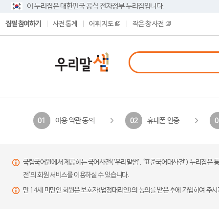
이 누리집은 대한민국 공식 전자정부 누리집입니다.
집필 참여하기
사전 통계
어휘 지도
작은 창 사전
이용 약관 동의
휴대폰 인증
01
02
0
국립국어원에서 제공하는 국어사전(‘우리말샘’, ‘표준국어대사전’) 누리집은 통
전’의 회원 서비스를 이용하실 수 있습니다.
만 14세 미만인 회원은 보호자(법정대리인)의 동의를 받은 후에 가입하여 주시