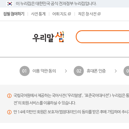
이 누리집은 대한민국 공식 전자정부 누리집입니다.
집필 참여하기
사전 통계
어휘 지도
작은 창 사전
이용 약관 동의
휴대폰 인증
01
02
0
국립국어원에서 제공하는 국어사전(‘우리말샘’, ‘표준국어대사전’) 누리집은 통
전’의 회원 서비스를 이용하실 수 있습니다.
만 14세 미만인 회원은 보호자(법정대리인)의 동의를 받은 후에 가입하여 주시