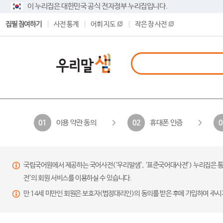
이 누리집은 대한민국 공식 전자정부 누리집입니다.
집필 참여하기
사전 통계
어휘 지도
작은 창 사전
이용 약관 동의
휴대폰 인증
01
02
0
국립국어원에서 제공하는 국어사전(‘우리말샘’, ‘표준국어대사전’) 누리집은 통
전’의 회원 서비스를 이용하실 수 있습니다.
만 14세 미만인 회원은 보호자(법정대리인)의 동의를 받은 후에 가입하여 주시