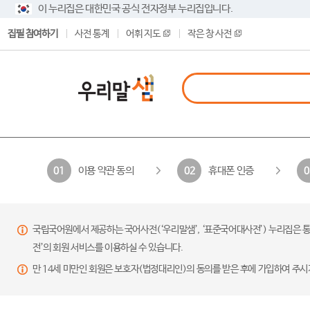
이 누리집은 대한민국 공식 전자정부 누리집입니다.
집필 참여하기
사전 통계
어휘 지도
작은 창 사전
이용 약관 동의
휴대폰 인증
01
02
0
국립국어원에서 제공하는 국어사전(‘우리말샘’, ‘표준국어대사전’) 누리집은 통
전’의 회원 서비스를 이용하실 수 있습니다.
만 14세 미만인 회원은 보호자(법정대리인)의 동의를 받은 후에 가입하여 주시