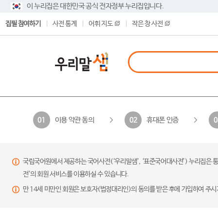
이 누리집은 대한민국 공식 전자정부 누리집입니다.
집필 참여하기
사전 통계
어휘 지도
작은 창 사전
이용 약관 동의
휴대폰 인증
01
02
0
국립국어원에서 제공하는 국어사전(‘우리말샘’, ‘표준국어대사전’) 누리집은 통
전’의 회원 서비스를 이용하실 수 있습니다.
만 14세 미만인 회원은 보호자(법정대리인)의 동의를 받은 후에 가입하여 주시