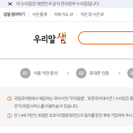
이 누리집은 대한민국 공식 전자정부 누리집입니다.
집필 참여하기
사전 통계
어휘 지도
작은 창 사전
이용 약관 동의
휴대폰 인증
01
02
0
국립국어원에서 제공하는 국어사전(‘우리말샘’, ‘표준국어대사전’) 누리집은 통
전’의 회원 서비스를 이용하실 수 있습니다.
만 14세 미만인 회원은 보호자(법정대리인)의 동의를 받은 후에 가입하여 주시