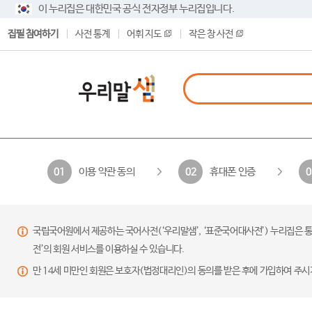
이 누리집은 대한민국 공식 전자정부 누리집입니다.
집필 참여하기
사전 통계
어휘 지도
작은 창 사전
이용 약관 동의
휴대폰 인증
01
02
0
국립국어원에서 제공하는 국어사전(‘우리말샘’, ‘표준국어대사전’) 누리집은 통
전’의 회원 서비스를 이용하실 수 있습니다.
만 14세 미만인 회원은 보호자(법정대리인)의 동의를 받은 후에 가입하여 주시