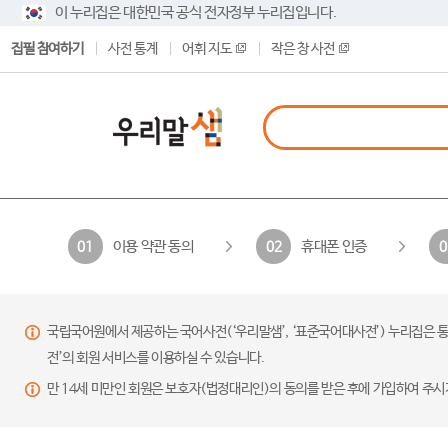
이 누리집은 대한민국 공식 전자정부 누리집입니다.
집필 참여하기
사전 통계
어휘 지도
작은 창 사전
이용 약관 동의
휴대폰 인증
01
02
0
국립국어원에서 제공하는 국어사전(‘우리말샘’, ‘표준국어대사전’) 누리집은 통
전’의 회원 서비스를 이용하실 수 있습니다.
만 14세 미만인 회원은 보호자(법정대리인)의 동의를 받은 후에 가입하여 주시