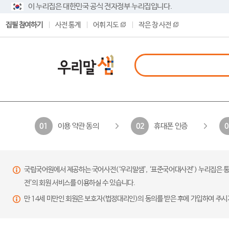
이 누리집은 대한민국 공식 전자정부 누리집입니다.
집필 참여하기
사전 통계
어휘 지도
작은 창 사전
이용 약관 동의
휴대폰 인증
01
02
0
국립국어원에서 제공하는 국어사전(‘우리말샘’, ‘표준국어대사전’) 누리집은 통
전’의 회원 서비스를 이용하실 수 있습니다.
만 14세 미만인 회원은 보호자(법정대리인)의 동의를 받은 후에 가입하여 주시