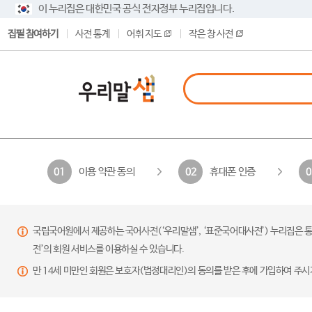
이 누리집은 대한민국 공식 전자정부 누리집입니다.
집필 참여하기
사전 통계
어휘 지도
작은 창 사전
이용 약관 동의
휴대폰 인증
01
02
0
국립국어원에서 제공하는 국어사전(‘우리말샘’, ‘표준국어대사전’) 누리집은 통
전’의 회원 서비스를 이용하실 수 있습니다.
만 14세 미만인 회원은 보호자(법정대리인)의 동의를 받은 후에 가입하여 주시