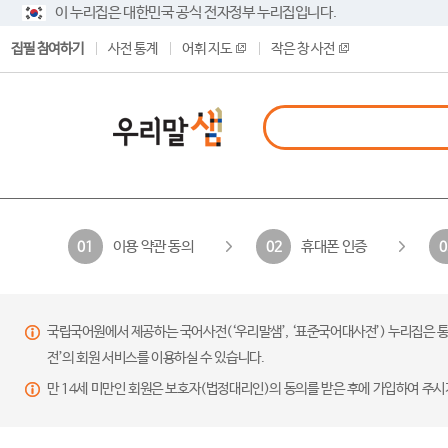
이 누리집은 대한민국 공식 전자정부 누리집입니다.
집필 참여하기
사전 통계
어휘 지도
작은 창 사전
이용 약관 동의
휴대폰 인증
01
02
0
국립국어원에서 제공하는 국어사전(‘우리말샘’, ‘표준국어대사전’) 누리집은 통
전’의 회원 서비스를 이용하실 수 있습니다.
만 14세 미만인 회원은 보호자(법정대리인)의 동의를 받은 후에 가입하여 주시