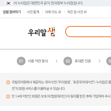
이 누리집은 대한민국 공식 전자정부 누리집입니다.
집필 참여하기
사전 통계
어휘 지도
작은 창 사전
이용 약관 동의
휴대폰 인증
01
02
0
국립국어원에서 제공하는 국어사전(‘우리말샘’, ‘표준국어대사전’) 누리집은 통
전’의 회원 서비스를 이용하실 수 있습니다.
만 14세 미만인 회원은 보호자(법정대리인)의 동의를 받은 후에 가입하여 주시