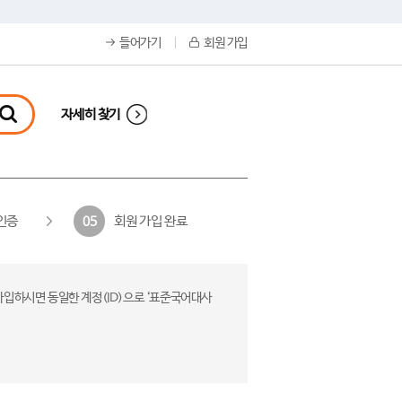
들어가기
회원 가입
자세히 찾기
인증
회원 가입 완료
05
가입하시면 동일한 계정(ID)으로 ‘표준국어대사