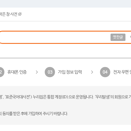
작은 창 사전
옛한글
휴대폰 인증
가입 정보 입력
전자 우편 
2
03
04
 ‘표준국어대사전’) 누리집은 통합 계정(ID)으로 운영됩니다. ‘우리말샘’의 회원으로 
의 동의를 받은 후에 가입하여 주시기 바랍니다.