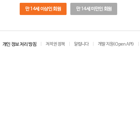
만 14세 이상인 회원
만 14세 미만인 회원
개인 정보 처리 방침
저작권 정책
알립니다
개발 지원(Open API)