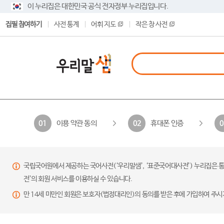
이 누리집은 대한민국 공식 전자정부 누리집입니다.
집필 참여하기
사전 통계
어휘 지도
작은 창 사전
이용 약관 동의
휴대폰 인증
01
02
0
국립국어원에서 제공하는 국어사전(‘우리말샘’, ‘표준국어대사전’) 누리집은 통
전’의 회원 서비스를 이용하실 수 있습니다.
만 14세 미만인 회원은 보호자(법정대리인)의 동의를 받은 후에 가입하여 주시