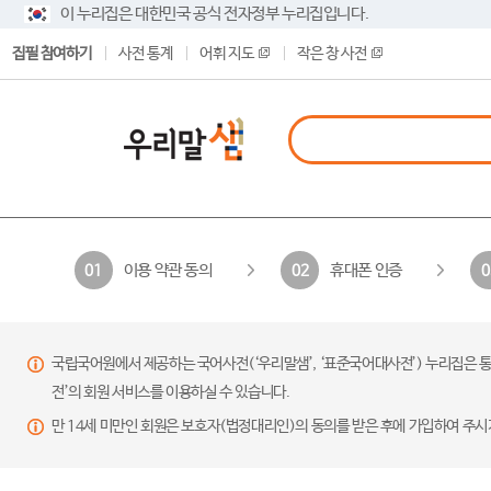
이 누리집은 대한민국 공식 전자정부 누리집입니다.
집필 참여하기
사전 통계
어휘 지도
작은 창 사전
이용 약관 동의
휴대폰 인증
01
02
0
국립국어원에서 제공하는 국어사전(‘우리말샘’, ‘표준국어대사전’) 누리집은 통
전’의 회원 서비스를 이용하실 수 있습니다.
만 14세 미만인 회원은 보호자(법정대리인)의 동의를 받은 후에 가입하여 주시