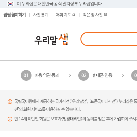
이 누리집은 대한민국 공식 전자정부 누리집입니다.
집필 참여하기
사전 통계
어휘 지도
작은 창 사전
이용 약관 동의
휴대폰 인증
01
02
0
국립국어원에서 제공하는 국어사전(‘우리말샘’, ‘표준국어대사전’) 누리집은 통
전’의 회원 서비스를 이용하실 수 있습니다.
만 14세 미만인 회원은 보호자(법정대리인)의 동의를 받은 후에 가입하여 주시