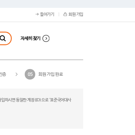
들어가기
회원 가입
자세히 찾기
인증
회원 가입 완료
05
가입하시면 동일한 계정(ID)으로 ‘표준국어대사