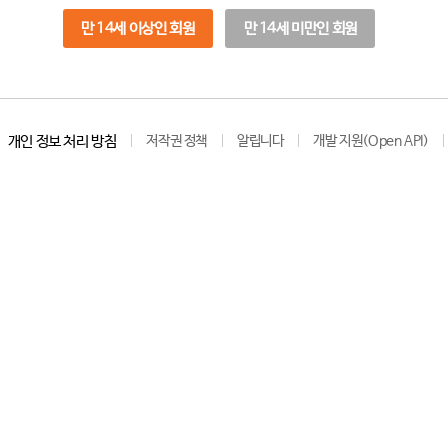
만 14세 이상인 회원
만 14세 미만인 회원
개인 정보 처리 방침
저작권 정책
알립니다
개발 지원(Open API)