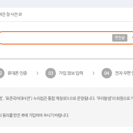
작은 창 사전
옛한글
휴대폰 인증
가입 정보 입력
전자 우편 
2
03
04
 ‘표준국어대사전’) 누리집은 통합 계정(ID)으로 운영됩니다. ‘우리말샘’의 회원으로 
의 동의를 받은 후에 가입하여 주시기 바랍니다.