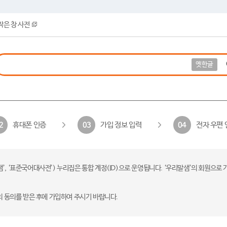
작은 창 사전
옛한글
휴대폰 인증
가입 정보 입력
전자 우편 
2
03
04
 ‘표준국어대사전’) 누리집은 통합 계정(ID)으로 운영됩니다. ‘우리말샘’의 회원으로 
의 동의를 받은 후에 가입하여 주시기 바랍니다.