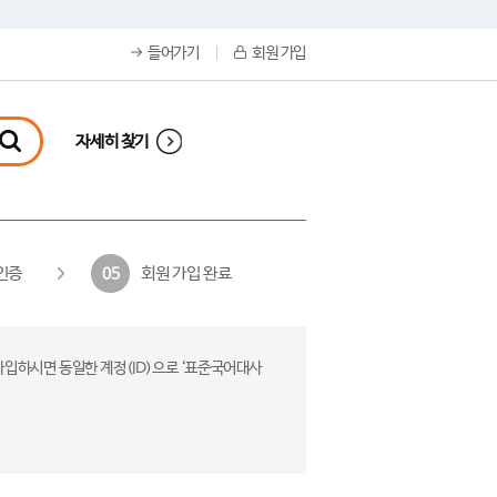
들어가기
회원 가입
자세히 찾기
인증
회원 가입 완료
05
가입하시면 동일한 계정(ID)으로 ‘표준국어대사