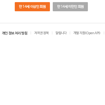
만 14세 이상인 회원
만 14세 미만인 회원
개인 정보 처리 방침
저작권 정책
알립니다
개발 지원(Open API)