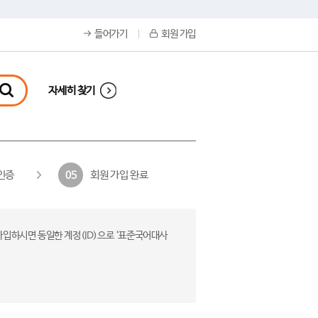
들어가기
회원 가입
자세히 찾기
인증
회원 가입 완료
05
가입하시면 동일한 계정(ID)으로 ‘표준국어대사