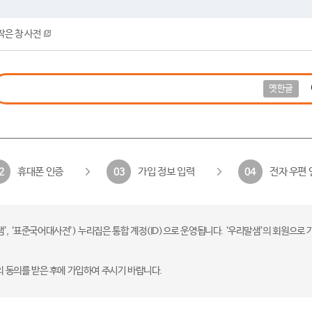
작은 창 사전
옛한글
휴대폰 인증
가입 정보 입력
전자 우편 
2
03
04
 ‘표준국어대사전’) 누리집은 통합 계정(ID)으로 운영됩니다. ‘우리말샘’의 회원으로 
의 동의를 받은 후에 가입하여 주시기 바랍니다.