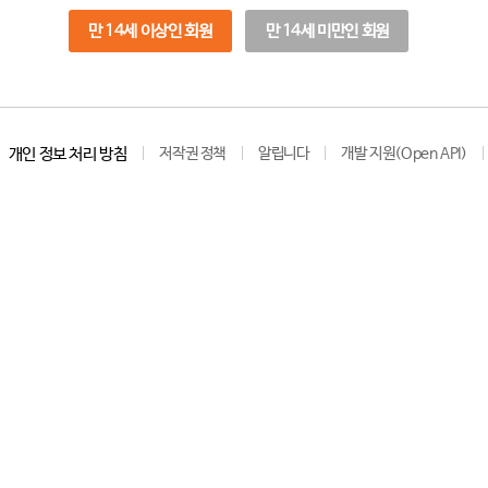
만 14세 이상인 회원
만 14세 미만인 회원
개인 정보 처리 방침
저작권 정책
알립니다
개발 지원(Open API)