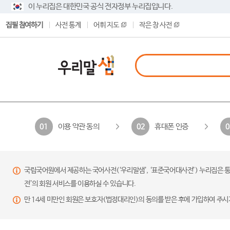
이 누리집은 대한민국 공식 전자정부 누리집입니다.
집필 참여하기
사전 통계
어휘 지도
작은 창 사전
이용 약관 동의
휴대폰 인증
01
02
0
국립국어원에서 제공하는 국어사전(‘우리말샘’, ‘표준국어대사전’) 누리집은 통
전’의 회원 서비스를 이용하실 수 있습니다.
만 14세 미만인 회원은 보호자(법정대리인)의 동의를 받은 후에 가입하여 주시