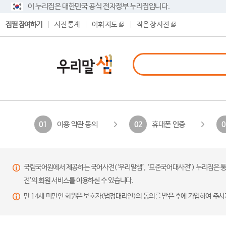
이 누리집은 대한민국 공식 전자정부 누리집입니다.
집필 참여하기
사전 통계
어휘 지도
작은 창 사전
이용 약관 동의
휴대폰 인증
01
02
0
국립국어원에서 제공하는 국어사전(‘우리말샘’, ‘표준국어대사전’) 누리집은 통
전’의 회원 서비스를 이용하실 수 있습니다.
만 14세 미만인 회원은 보호자(법정대리인)의 동의를 받은 후에 가입하여 주시