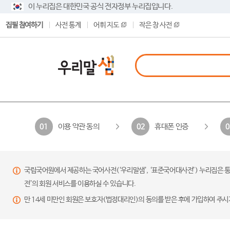
이 누리집은 대한민국 공식 전자정부 누리집입니다.
집필 참여하기
사전 통계
어휘 지도
작은 창 사전
이용 약관 동의
휴대폰 인증
01
02
0
국립국어원에서 제공하는 국어사전(‘우리말샘’, ‘표준국어대사전’) 누리집은 통
전’의 회원 서비스를 이용하실 수 있습니다.
만 14세 미만인 회원은 보호자(법정대리인)의 동의를 받은 후에 가입하여 주시