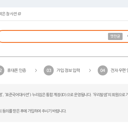
작은 창 사전
옛한글
휴대폰 인증
가입 정보 입력
전자 우편 
2
03
04
 ‘표준국어대사전’) 누리집은 통합 계정(ID)으로 운영됩니다. ‘우리말샘’의 회원으로 
의 동의를 받은 후에 가입하여 주시기 바랍니다.