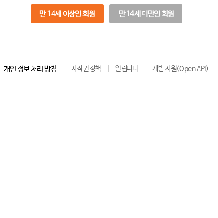
만 14세 이상인 회원
만 14세 미만인 회원
개인 정보 처리 방침
저작권 정책
알립니다
개발 지원(Open API)