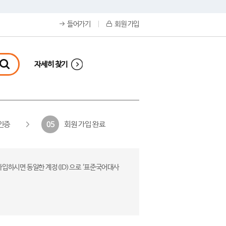
들어가기
회원 가입
자세히 찾기
인증
회원 가입 완료
05
가입하시면 동일한 계정(ID)으로 ‘표준국어대사