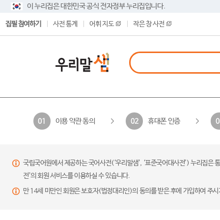
이 누리집은 대한민국 공식 전자정부 누리집입니다.
집필 참여하기
사전 통계
어휘 지도
작은 창 사전
이용 약관 동의
휴대폰 인증
01
02
0
국립국어원에서 제공하는 국어사전(‘우리말샘’, ‘표준국어대사전’) 누리집은 통
전’의 회원 서비스를 이용하실 수 있습니다.
만 14세 미만인 회원은 보호자(법정대리인)의 동의를 받은 후에 가입하여 주시