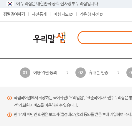
이 누리집은 대한민국 공식 전자정부 누리집입니다.
집필 참여하기
사전 통계
어휘 지도
작은 창 사전
이용 약관 동의
휴대폰 인증
01
02
0
국립국어원에서 제공하는 국어사전(‘우리말샘’, ‘표준국어대사전’) 누리집은 통
전’의 회원 서비스를 이용하실 수 있습니다.
만 14세 미만인 회원은 보호자(법정대리인)의 동의를 받은 후에 가입하여 주시