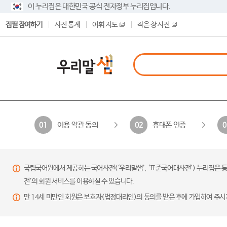
이 누리집은 대한민국 공식 전자정부 누리집입니다.
집필 참여하기
사전 통계
어휘 지도
작은 창 사전
이용 약관 동의
휴대폰 인증
01
02
0
국립국어원에서 제공하는 국어사전(‘우리말샘’, ‘표준국어대사전’) 누리집은 통
전’의 회원 서비스를 이용하실 수 있습니다.
만 14세 미만인 회원은 보호자(법정대리인)의 동의를 받은 후에 가입하여 주시