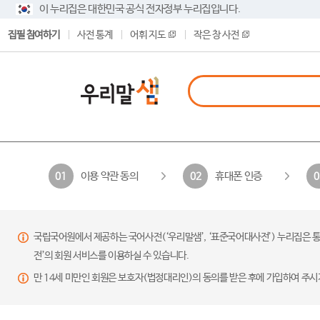
이 누리집은 대한민국 공식 전자정부 누리집입니다.
집필 참여하기
사전 통계
어휘 지도
작은 창 사전
이용 약관 동의
휴대폰 인증
01
02
0
국립국어원에서 제공하는 국어사전(‘우리말샘’, ‘표준국어대사전’) 누리집은 통
전’의 회원 서비스를 이용하실 수 있습니다.
만 14세 미만인 회원은 보호자(법정대리인)의 동의를 받은 후에 가입하여 주시