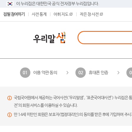
이 누리집은 대한민국 공식 전자정부 누리집입니다.
집필 참여하기
사전 통계
어휘 지도
작은 창 사전
이용 약관 동의
휴대폰 인증
01
02
0
국립국어원에서 제공하는 국어사전(‘우리말샘’, ‘표준국어대사전’) 누리집은 통
전’의 회원 서비스를 이용하실 수 있습니다.
만 14세 미만인 회원은 보호자(법정대리인)의 동의를 받은 후에 가입하여 주시