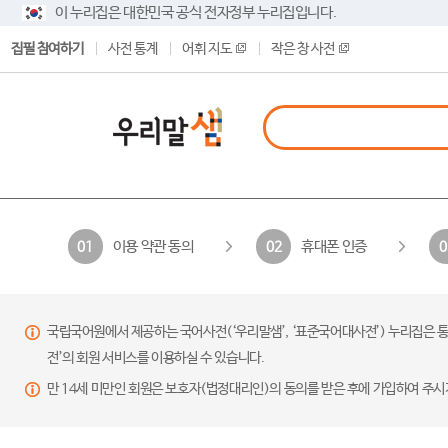
이 누리집은 대한민국 공식 전자정부 누리집입니다.
집필 참여하기
사전 통계
어휘 지도
작은 창 사전
이용 약관 동의
휴대폰 인증
01
02
0
국립국어원에서 제공하는 국어사전(‘우리말샘’, ‘표준국어대사전’) 누리집은 통
전’의 회원 서비스를 이용하실 수 있습니다.
만 14세 미만인 회원은 보호자(법정대리인)의 동의를 받은 후에 가입하여 주시