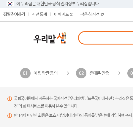
이 누리집은 대한민국 공식 전자정부 누리집입니다.
집필 참여하기
사전 통계
어휘 지도
작은 창 사전
이용 약관 동의
휴대폰 인증
01
02
0
국립국어원에서 제공하는 국어사전(‘우리말샘’, ‘표준국어대사전’) 누리집은 통
전’의 회원 서비스를 이용하실 수 있습니다.
만 14세 미만인 회원은 보호자(법정대리인)의 동의를 받은 후에 가입하여 주시