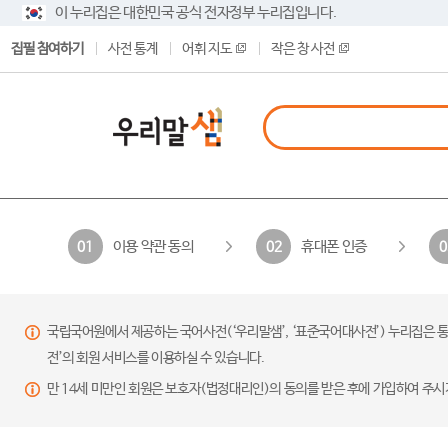
이 누리집은 대한민국 공식 전자정부 누리집입니다.
집필 참여하기
사전 통계
어휘 지도
작은 창 사전
이용 약관 동의
휴대폰 인증
01
02
0
국립국어원에서 제공하는 국어사전(‘우리말샘’, ‘표준국어대사전’) 누리집은 통
전’의 회원 서비스를 이용하실 수 있습니다.
만 14세 미만인 회원은 보호자(법정대리인)의 동의를 받은 후에 가입하여 주시