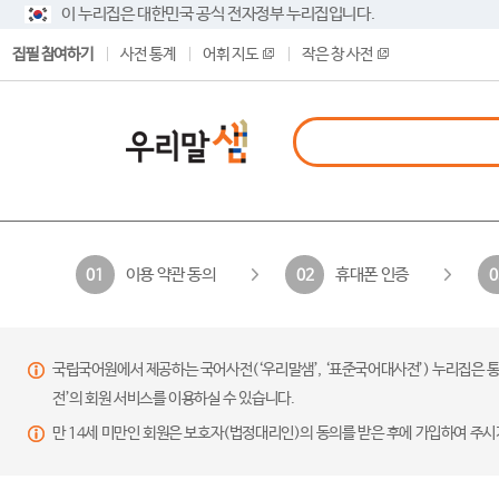
이 누리집은 대한민국 공식 전자정부 누리집입니다.
집필 참여하기
사전 통계
어휘 지도
작은 창 사전
이용 약관 동의
휴대폰 인증
01
02
0
국립국어원에서 제공하는 국어사전(‘우리말샘’, ‘표준국어대사전’) 누리집은 통
전’의 회원 서비스를 이용하실 수 있습니다.
만 14세 미만인 회원은 보호자(법정대리인)의 동의를 받은 후에 가입하여 주시