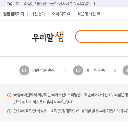
이 누리집은 대한민국 공식 전자정부 누리집입니다.
집필 참여하기
사전 통계
어휘 지도
작은 창 사전
이용 약관 동의
휴대폰 인증
01
02
0
국립국어원에서 제공하는 국어사전(‘우리말샘’, ‘표준국어대사전’) 누리집은 통
전’의 회원 서비스를 이용하실 수 있습니다.
만 14세 미만인 회원은 보호자(법정대리인)의 동의를 받은 후에 가입하여 주시