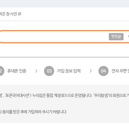
작은 창 사전
옛한글
휴대폰 인증
가입 정보 입력
전자 우편 
2
03
04
 ‘표준국어대사전’) 누리집은 통합 계정(ID)으로 운영됩니다. ‘우리말샘’의 회원으로 
의 동의를 받은 후에 가입하여 주시기 바랍니다.