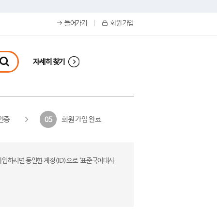
들어가기
회원 가입
자세히 찾기
인증
회원 가입 완료
05
가입하시면 동일한 계정(ID)으로 ‘표준국어대사