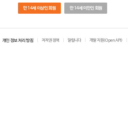
만 14세 이상인 회원
만 14세 미만인 회원
개인 정보 처리 방침
저작권 정책
알립니다
개발 지원(Open API)