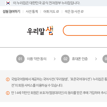
이 누리집은 대한민국 공식 전자정부 누리집입니다.
집필 참여하기
사전 통계
어휘 지도
작은 창 사전
이용 약관 동의
휴대폰 인증
01
02
0
국립국어원에서 제공하는 국어사전(‘우리말샘’, ‘표준국어대사전’) 누리집은 통
전’의 회원 서비스를 이용하실 수 있습니다.
만 14세 미만인 회원은 보호자(법정대리인)의 동의를 받은 후에 가입하여 주시