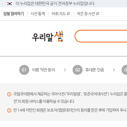
이 누리집은 대한민국 공식 전자정부 누리집입니다.
집필 참여하기
사전 통계
어휘 지도
작은 창 사전
이용 약관 동의
휴대폰 인증
01
02
0
국립국어원에서 제공하는 국어사전(‘우리말샘’, ‘표준국어대사전’) 누리집은 통
전’의 회원 서비스를 이용하실 수 있습니다.
만 14세 미만인 회원은 보호자(법정대리인)의 동의를 받은 후에 가입하여 주시