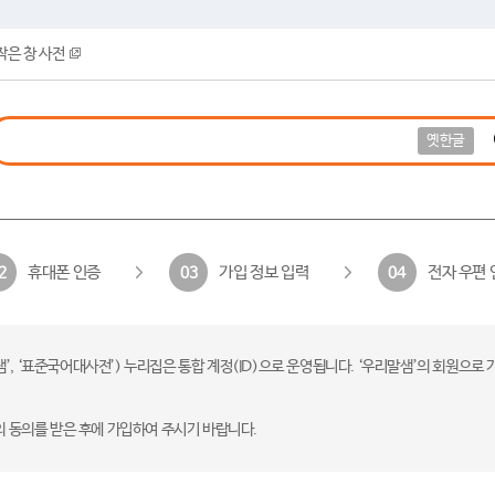
작은 창 사전
옛한글
휴대폰 인증
가입 정보 입력
전자 우편 
2
03
04
 ‘표준국어대사전’) 누리집은 통합 계정(ID)으로 운영됩니다. ‘우리말샘’의 회원으로 
의 동의를 받은 후에 가입하여 주시기 바랍니다.