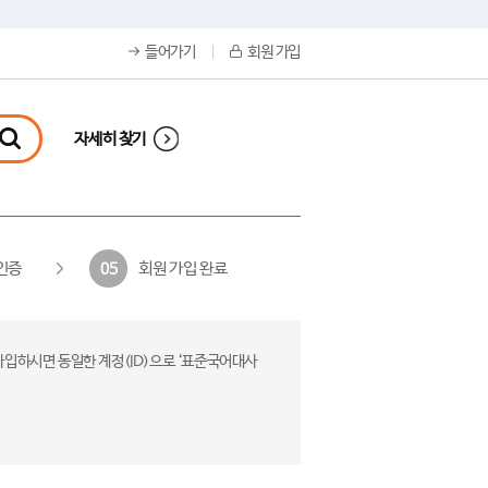
들어가기
회원 가입
자세히 찾기
인증
회원 가입 완료
05
가입하시면 동일한 계정(ID)으로 ‘표준국어대사