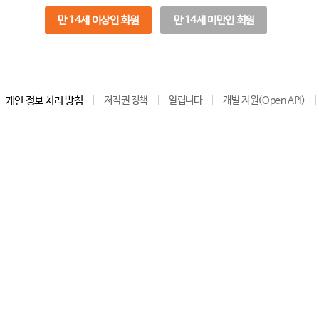
만 14세 이상인 회원
만 14세 미만인 회원
개인 정보 처리 방침
저작권 정책
알립니다
개발 지원(Open API)