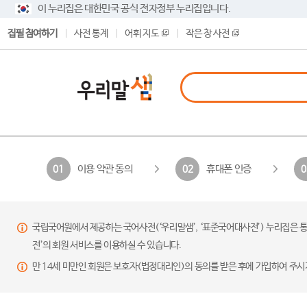
이 누리집은 대한민국 공식 전자정부 누리집입니다.
집필 참여하기
사전 통계
어휘 지도
작은 창 사전
이용 약관 동의
휴대폰 인증
01
02
0
국립국어원에서 제공하는 국어사전(‘우리말샘’, ‘표준국어대사전’) 누리집은 통
전’의 회원 서비스를 이용하실 수 있습니다.
만 14세 미만인 회원은 보호자(법정대리인)의 동의를 받은 후에 가입하여 주시