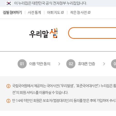
이 누리집은 대한민국 공식 전자정부 누리집입니다.
집필 참여하기
사전 통계
어휘 지도
작은 창 사전
이용 약관 동의
휴대폰 인증
01
02
0
국립국어원에서 제공하는 국어사전(‘우리말샘’, ‘표준국어대사전’) 누리집은 통
전’의 회원 서비스를 이용하실 수 있습니다.
만 14세 미만인 회원은 보호자(법정대리인)의 동의를 받은 후에 가입하여 주시