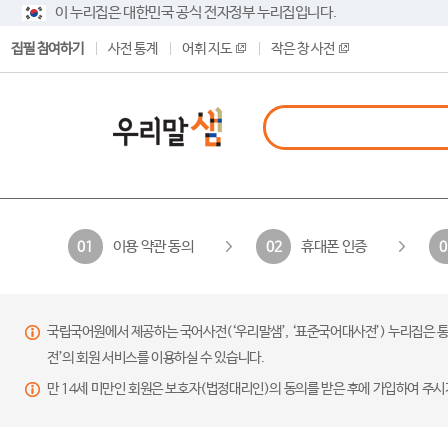
이 누리집은 대한민국 공식 전자정부 누리집입니다.
집필 참여하기
사전 통계
어휘 지도
작은 창 사전
이용 약관 동의
휴대폰 인증
01
02
0
국립국어원에서 제공하는 국어사전(‘우리말샘’, ‘표준국어대사전’) 누리집은 통
전’의 회원 서비스를 이용하실 수 있습니다.
만 14세 미만인 회원은 보호자(법정대리인)의 동의를 받은 후에 가입하여 주시