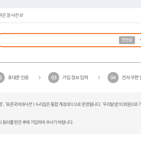
작은 창 사전
옛한글
휴대폰 인증
가입 정보 입력
전자 우편 
2
03
04
 ‘표준국어대사전’) 누리집은 통합 계정(ID)으로 운영됩니다. ‘우리말샘’의 회원으로 
의 동의를 받은 후에 가입하여 주시기 바랍니다.