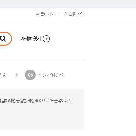
들어가기
회원 가입
자세히 찾기
인증
회원 가입 완료
05
가입하시면 동일한 계정(ID)으로 ‘표준국어대사