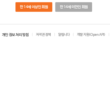
만 14세 이상인 회원
만 14세 미만인 회원
개인 정보 처리 방침
저작권 정책
알립니다
개발 지원(Open API)