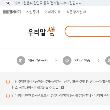
이 누리집은 대한민국 공식 전자정부 누리집입니다.
집필 참여하기
사전 통계
어휘 지도
작은 창 사전
이용 약관 동의
휴대폰 인증
01
02
0
국립국어원에서 제공하는 국어사전(‘우리말샘’, ‘표준국어대사전’) 누리집은 통
전’의 회원 서비스를 이용하실 수 있습니다.
만 14세 미만인 회원은 보호자(법정대리인)의 동의를 받은 후에 가입하여 주시