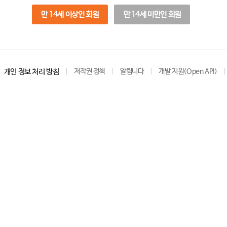
만 14세 이상인 회원
만 14세 미만인 회원
개인 정보 처리 방침
저작권 정책
알립니다
개발 지원(Open API)