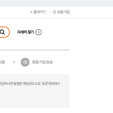
들어가기
회원 가입
자세히 찾기
인증
회원 가입 완료
05
가입하시면 동일한 계정(ID)으로 ‘표준국어대사