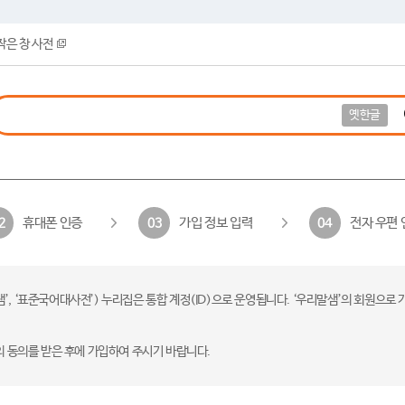
작은 창 사전
옛한글
휴대폰 인증
가입 정보 입력
전자 우편 
2
03
04
 ‘표준국어대사전’) 누리집은 통합 계정(ID)으로 운영됩니다. ‘우리말샘’의 회원으로 
의 동의를 받은 후에 가입하여 주시기 바랍니다.