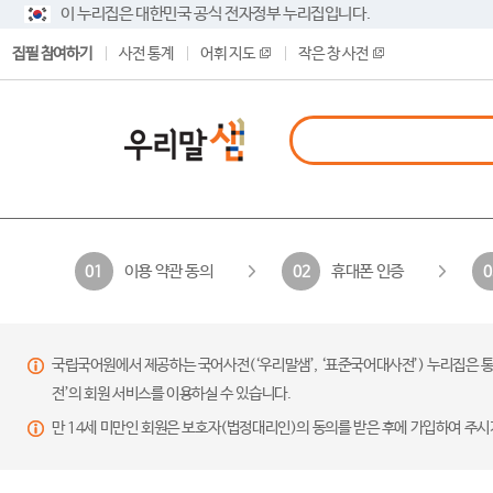
이 누리집은 대한민국 공식 전자정부 누리집입니다.
집필 참여하기
사전 통계
어휘 지도
작은 창 사전
이용 약관 동의
휴대폰 인증
01
02
0
국립국어원에서 제공하는 국어사전(‘우리말샘’, ‘표준국어대사전’) 누리집은 통
전’의 회원 서비스를 이용하실 수 있습니다.
만 14세 미만인 회원은 보호자(법정대리인)의 동의를 받은 후에 가입하여 주시