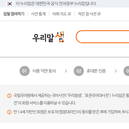
이 누리집은 대한민국 공식 전자정부 누리집입니다.
집필 참여하기
사전 통계
어휘 지도
작은 창 사전
이용 약관 동의
휴대폰 인증
01
02
0
국립국어원에서 제공하는 국어사전(‘우리말샘’, ‘표준국어대사전’) 누리집은 통
전’의 회원 서비스를 이용하실 수 있습니다.
만 14세 미만인 회원은 보호자(법정대리인)의 동의를 받은 후에 가입하여 주시