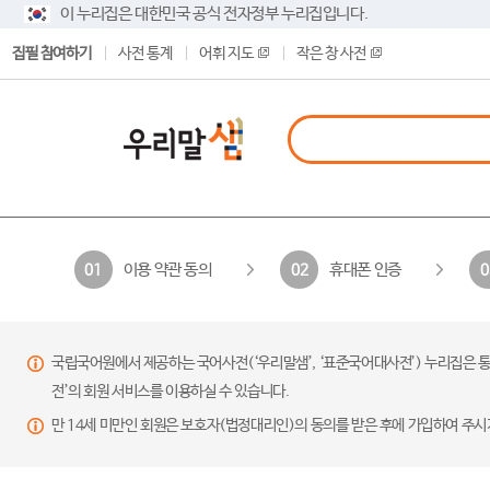
이 누리집은 대한민국 공식 전자정부 누리집입니다.
집필 참여하기
사전 통계
어휘 지도
작은 창 사전
이용 약관 동의
휴대폰 인증
01
02
0
국립국어원에서 제공하는 국어사전(‘우리말샘’, ‘표준국어대사전’) 누리집은 통
전’의 회원 서비스를 이용하실 수 있습니다.
만 14세 미만인 회원은 보호자(법정대리인)의 동의를 받은 후에 가입하여 주시