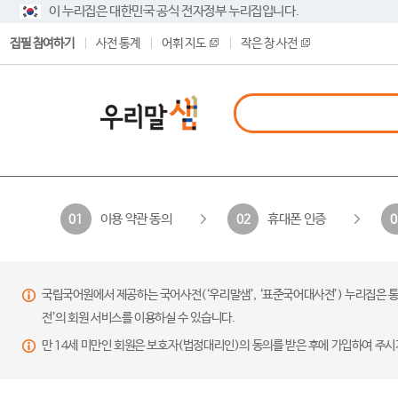
이 누리집은 대한민국 공식 전자정부 누리집입니다.
집필 참여하기
사전 통계
어휘 지도
작은 창 사전
이용 약관 동의
휴대폰 인증
01
02
0
국립국어원에서 제공하는 국어사전(‘우리말샘’, ‘표준국어대사전’) 누리집은 통
전’의 회원 서비스를 이용하실 수 있습니다.
만 14세 미만인 회원은 보호자(법정대리인)의 동의를 받은 후에 가입하여 주시