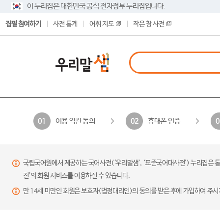
이 누리집은 대한민국 공식 전자정부 누리집입니다.
집필 참여하기
사전 통계
어휘 지도
작은 창 사전
이용 약관 동의
휴대폰 인증
01
02
0
국립국어원에서 제공하는 국어사전(‘우리말샘’, ‘표준국어대사전’) 누리집은 통
전’의 회원 서비스를 이용하실 수 있습니다.
만 14세 미만인 회원은 보호자(법정대리인)의 동의를 받은 후에 가입하여 주시