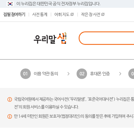
이 누리집은 대한민국 공식 전자정부 누리집입니다.
집필 참여하기
사전 통계
어휘 지도
작은 창 사전
이용 약관 동의
휴대폰 인증
01
02
0
국립국어원에서 제공하는 국어사전(‘우리말샘’, ‘표준국어대사전’) 누리집은 통
전’의 회원 서비스를 이용하실 수 있습니다.
만 14세 미만인 회원은 보호자(법정대리인)의 동의를 받은 후에 가입하여 주시