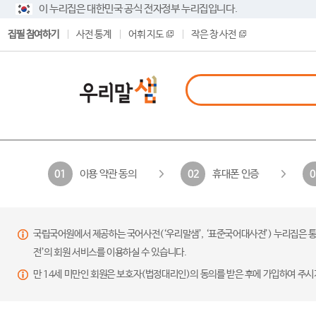
이 누리집은 대한민국 공식 전자정부 누리집입니다.
집필 참여하기
사전 통계
어휘 지도
작은 창 사전
이용 약관 동의
휴대폰 인증
01
02
0
국립국어원에서 제공하는 국어사전(‘우리말샘’, ‘표준국어대사전’) 누리집은 통
전’의 회원 서비스를 이용하실 수 있습니다.
만 14세 미만인 회원은 보호자(법정대리인)의 동의를 받은 후에 가입하여 주시